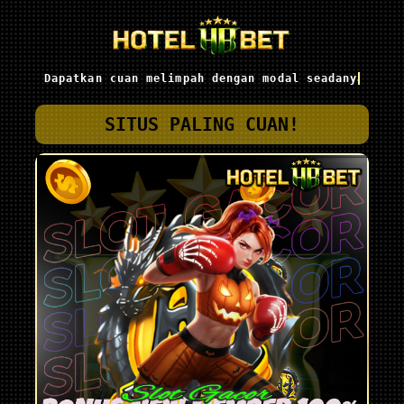
Dapatkan cuan melimpah dengan modal seadanya!
SITUS PALING CUAN!